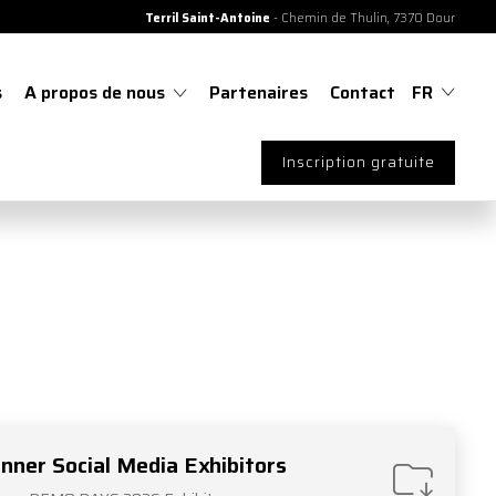
Terril Saint-Antoine
- Chemin de Thulin, 7370 Dour
s
A propos de nous
Partenaires
Contact
FR
Inscription gratuite
nner Social Media Exhibitors