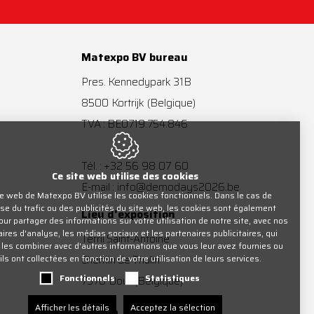
Matexpo BV bureau
Pres. Kennedypark 31B
8500
Kortrijk
(Belgique)
TVA : BE0719.754.846
+32 56 98 07 60
Tél. :
Ce site web utilise des cookies
info@demodays2026.be
E-mail :
te web de Matexpo BV utilise les cookies fonctionnels. Dans le cas de
yse du trafic ou des publicités du site web, les cookies sont également
Lieu d'exposition
pour partager des informations sur votre utilisation de notre site, avec nos
ires d'analyse, les médias sociaux et les partenaires publicitaires, qui
Terril Saint-Antoine
les combiner avec d'autres informations que vous leur avez fournies ou
ils ont collectées en fonction de votre utilisation de leurs services.
Chemin de Thulin
Fonctionnels
Statistiques
7370
Dour
(Belgique)
Afficher les détails
Acceptez la sélection