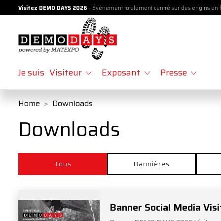
Visitez DEMO DAYS 2026
- Événement totalement centré sur des engins en
Je suis
Visiteur
Exposant
Presse
Home
Downloads
Downloads
Tous
Bannières
Banner Social Media Visi