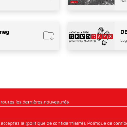
Ban
neg
D
Log
e toutes les dernières nouveautés
acceptez la (politique de confidentialité).
Politique de confid