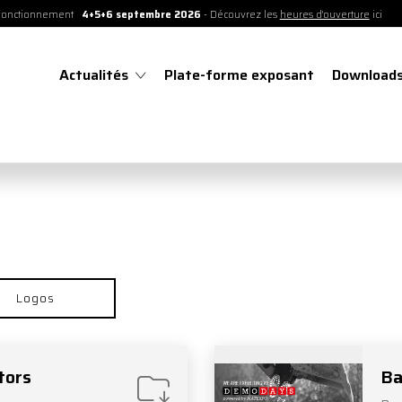
 fonctionnement
4+5+6 septembre 2026
-
Découvrez les
heures d'ouverture
ici
Actualités
Plate-forme exposant
Download
Logos
tors
Ba