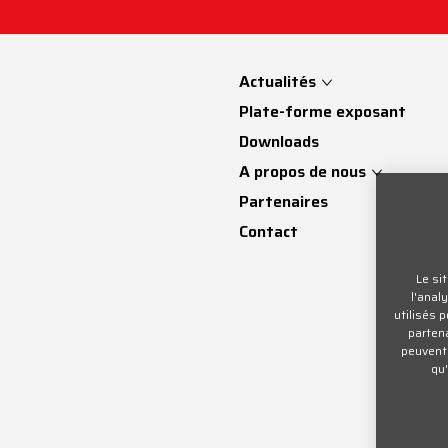
Actualités
Plate-forme exposant
Downloads
A propos de nous
Partenaires
Contact
Le si
l'anal
utilisés 
partena
peuvent 
qu'